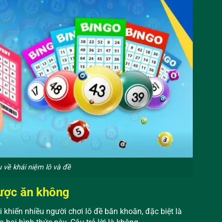
 về khái niệm lô và đề
được ăn không
i khiến nhiều người chơi lô đề băn khoăn, đặc biệt là