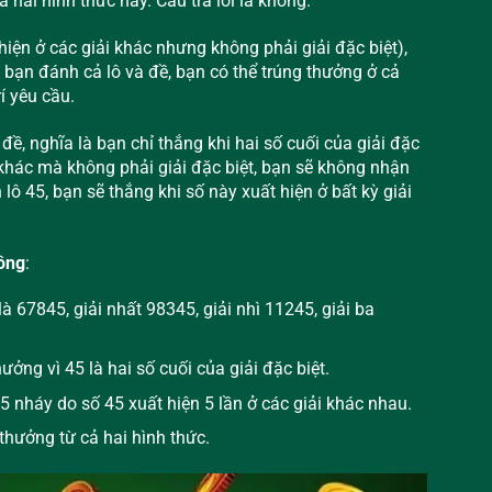
 hai hình thức này. Câu trả lời là không.
iện ở các giải khác nhưng không phải giải đặc biệt),
 bạn đánh cả lô và đề, bạn có thể trúng thưởng ở cả
í yêu cầu.
đề, nghĩa là bạn chỉ thắng khi hai số cuối của giải đặc
i khác mà không phải giải đặc biệt, bạn sẽ không nhận
lô 45, bạn sẽ thắng khi số này xuất hiện ở bất kỳ giải
ông
:
à 67845, giải nhất 98345, giải nhì 11245, giải ba
ởng vì 45 là hai số cuối của giải đặc biệt.
 5 nháy do số 45 xuất hiện 5 lần ở các giải khác nhau.
thưởng từ cả hai hình thức.