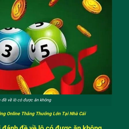
 đề về lô có được ăn không
ing Online Thắng Thưởng Lớn Tại Nhà Cái
i đánh đề về lô có được ăn không