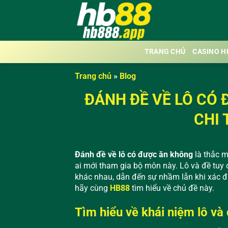
Bỏ
qua
nội
dung
TRANG CHỦ
CASINO H
Trang chủ
»
Blog
ĐÁNH ĐỀ VỀ LÔ CÓ 
CHI 
Đánh đề về lô có được ăn không
là thắc m
ai mới tham gia bộ môn này. Lô và đề tuy 
khác nhau, dẫn đến sự nhầm lẫn khi xác địn
hãy cùng
HB88
tìm hiểu về chủ đề này.
Tìm hiểu về khái niệm lô và