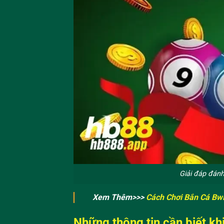
Giải đáp đánh
Xem Thêm>>>
Cách Chơi Bắn Cá Bw
Những thông tin cần biết kh