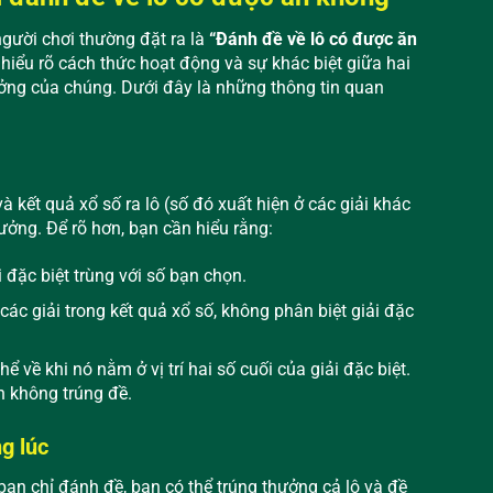
người chơi thường đặt ra là
“Đánh đề về lô có được ăn
 hiểu rõ cách thức hoạt động và sự khác biệt giữa hai
ưởng của chúng. Dưới đây là những thông tin quan
à kết quả xổ số ra lô (số đó xuất hiện ở các giải khác
hưởng. Để rõ hơn, bạn cần hiểu rằng:
i đặc biệt trùng với số bạn chọn.
 các giải trong kết quả xổ số, không phân biệt giải đặc
ể về khi nó nằm ở vị trí hai số cuối của giải đặc biệt.
n không trúng đề.
g lúc
ạn chỉ đánh đề, bạn có thể trúng thưởng cả lô và đề