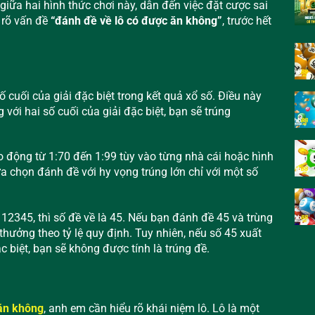
giữa hai hình thức chơi này, dẫn đến việc đặt cược sai
 rõ vấn đề
“đánh đề về lô có được ăn không”
, trước hết
ố cuối của giải đặc biệt trong kết quả xổ số. Điều này
với hai số cuối của giải đặc biệt, bạn sẽ trúng
ao động từ 1:70 đến 1:99 tùy vào từng nhà cái hoặc hình
ựa chọn đánh đề với hy vọng trúng lớn chỉ với một số
à 12345, thì số đề về là 45. Nếu bạn đánh đề 45 và trùng
 thưởng theo tỷ lệ quy định. Tuy nhiên, nếu số 45 xuất
c biệt, bạn sẽ không được tính là trúng đề.
 ăn không
, anh em cần hiểu rõ khái niệm lô. Lô là một