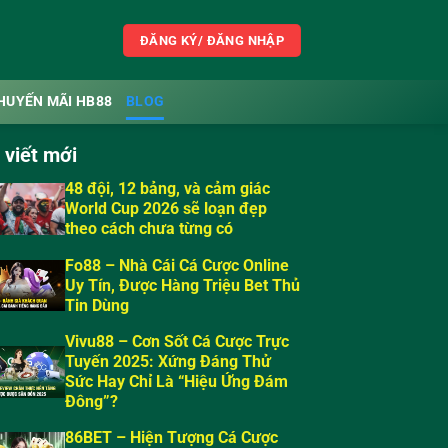
ĐĂNG KÝ/ ĐĂNG NHẬP
HUYẾN MÃI HB88
BLOG
 viết mới
48 đội, 12 bảng, và cảm giác
World Cup 2026 sẽ loạn đẹp
theo cách chưa từng có
Fo88 – Nhà Cái Cá Cược Online
Uy Tín, Được Hàng Triệu Bet Thủ
Tin Dùng
Vivu88 – Cơn Sốt Cá Cược Trực
Tuyến 2025: Xứng Đáng Thử
Sức Hay Chỉ Là “Hiệu Ứng Đám
Đông”?
86BET – Hiện Tượng Cá Cược