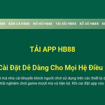
B88
BẮN CÁ HB88
NỔ HŨ HB88
TÀI XỈU HB88
XỔ SỐ HB88
K
TẢI APP HB88
Cài Đặt Dễ Dàng Cho Mọi Hệ Điều
i mà nhà cái khuyến khích người chơi sử dụng trên các thiết bị
ải nghiệm chơi game mượt mà và tiện lợi. Khi cài đặt app vào th