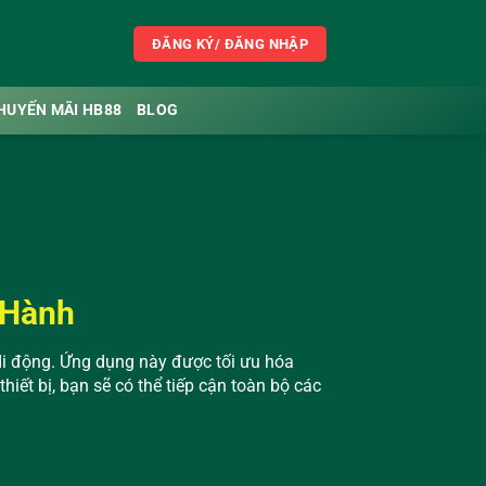
ĐĂNG KÝ/ ĐĂNG NHẬP
HUYẾN MÃI HB88
BLOG
 Hành
 di động. Ứng dụng này được tối ưu hóa
iết bị, bạn sẽ có thể tiếp cận toàn bộ các