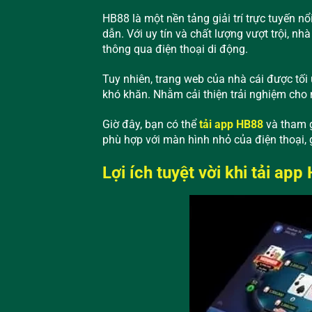
HB88 là một nền tảng giải trí trực tuyến n
dẫn. Với uy tín và chất lượng vượt trội, n
thông qua điện thoại di động.
Tuy nhiên, trang web của nhà cái được tối 
khó khăn. Nhằm cải thiện trải nghiệm cho n
Giờ đây, bạn có thể
tải app HB88
và tham g
phù hợp với màn hình nhỏ của điện thoại, 
Lợi ích tuyệt vời khi tải ap