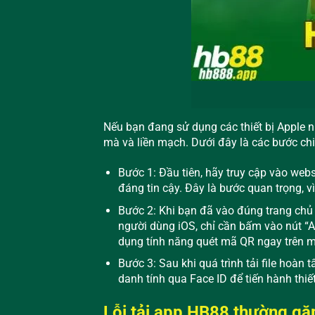
Nếu bạn đang sử dụng các thiết bị Apple n
mà và liền mạch. Dưới đây là các bước chi
Bước 1: Đầu tiên, hãy truy cập vào webs
đáng tin cậy. Đây là bước quan trọng, 
Bước 2: Khi bạn đã vào đúng trang chủ
người dùng iOS, chỉ cần bấm vào nút “A
dụng tính năng quét mã QR ngay trên mà
Bước 3: Sau khi quá trình tải file hoàn 
danh tính qua Face ID để tiến hành thiế
Lỗi tải app HB88 thường gặ