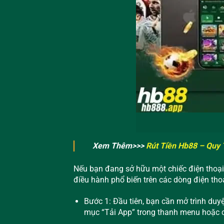
Xem Thêm>>>
Rút Tiền Hb88 – Quy 
Nếu bạn đang sở hữu một chiếc điện thoại
điều hành phổ biến trên các dòng điện tho
Bước 1: Đầu tiên, bạn cần mở trình duyệ
mục “Tải App” trong thanh menu hoặc c