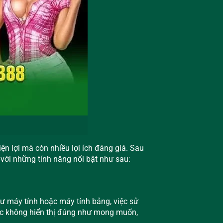
ện lợi mà còn nhiều lợi ích đáng giá. Sau
 với những tính năng nổi bật như sau:
hư máy tính hoặc máy tính bảng, việc sử
oặc không hiển thị đúng như mong muốn,