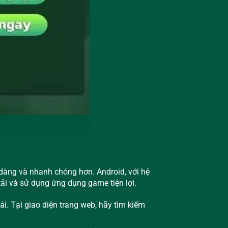
dàng và nhanh chóng hơn. Android, với hệ
tải và sử dụng ứng dụng game tiện lợi.
ái. Tại giao diện trang web, hãy tìm kiếm