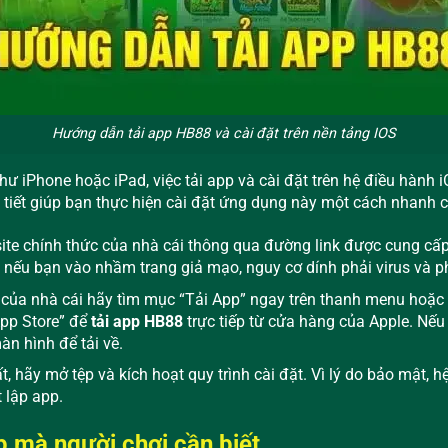
Hướng dẫn tải app HB88 và cài đặt trên nền tảng IOS
hư iPhone hoặc iPad, việc tải app và cài đặt trên hệ điều hành 
 tiết giúp bạn thực hiện cài đặt ứng dụng này một cách nhanh 
ite chính thức của nhà cái thông qua đường link được cung cấp 
vì nếu bạn vào nhầm trang giả mạo, nguy cơ dính phải virus và p
 của nhà cái hãy tìm mục “Tải App” ngay trên thanh menu hoặc 
pp Store” để
tải app HB88
trực tiếp từ cửa hàng của Apple. Nế
n hình để tải về.
tất, hãy mở tệp và kích hoạt quy trình cài đặt. Vì lý do bảo mật
t lập app.
p mà người chơi cần biết