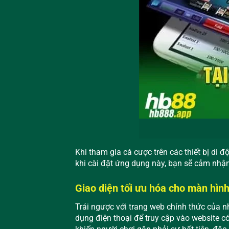
Khi tham gia cá cược trên các thiết bị di đ
khi cài đặt ứng dụng này, bạn sẽ cảm nhận
Giao diện tối ưu hóa cho màn hìn
Trái ngược với trang web chính thức của nh
dụng điện thoại để truy cập vào website c