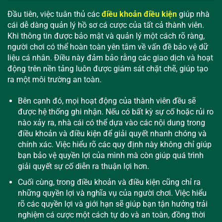
Đầu tiên, việc tuân thủ các
điều khoản điều kiện
giúp nhà
cái dễ dàng quản lý hồ sơ cá cược của tất cả thành viên.
Khi thông tin được bảo mật và quản lý một cách rõ ràng,
người chơi có thể hoàn toàn yên tâm về vấn đề bảo vệ dữ
liệu cá nhân. Điều này đảm bảo rằng các giao dịch và hoạt
động trên nền tảng luôn được giám sát chặt chẽ, giúp tạo
ra một môi trường an toàn.
Bên cạnh đó, mọi hoạt động của thành viên đều sẽ
được hệ thống ghi nhận. Nếu có bất kỳ sự cố hoặc rủi ro
nào xảy ra, nhà cái có thể dựa vào các nội dung trong
điều khoản và điều kiện để giải quyết nhanh chóng và
chính xác. Việc hiểu rõ các quy định này không chỉ giúp
bạn bảo vệ quyền lợi của mình mà còn giúp quá trình
giải quyết sự cố diễn ra thuận lợi hơn.
Cuối cùng, trong điều khoản và điều kiện cũng chỉ ra
những quyền lợi và nghĩa vụ của người chơi. Việc hiểu
rõ các quyền lợi và giới hạn sẽ giúp bạn tận hưởng trải
nghiệm cá cược một cách tự do và an toàn, đồng thời