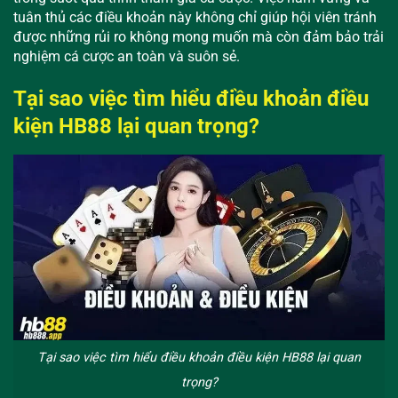
tuân thủ các điều khoản này không chỉ giúp hội viên tránh
được những rủi ro không mong muốn mà còn đảm bảo trải
nghiệm cá cược an toàn và suôn sẻ.
Tại sao việc tìm hiểu điều khoản điều
kiện HB88 lại quan trọng?
Tại sao việc tìm hiểu điều khoản điều kiện HB88 lại quan
trọng?