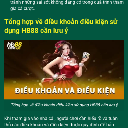
tránh những sai sót không đáng có trong quá trình tham
gia cá cược.
Tổng hợp về điều khoản điều kiện sử
dụng HB88 cần lưu ý
Tổng hợp về điều khoản điều kiện sử dụng HB88 cần lưu ý
Khi tham gia vào nhà cái, người chơi cần hiểu rõ và tuân
thủ các điều khoản và điều kiện được quy định để bảo