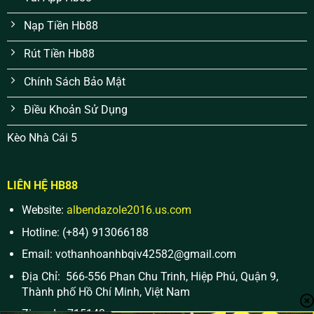
Nạp Tiền Hb88
Rút Tiền Hb88
Chính Sách Bảo Mật
Điều Khoản Sử Dụng
Kèo Nhà Cái 5
LIÊN HỆ HB88
Website:
albendazole2016.us.com
Hotline: (+84) 913066188
Email:
vothanhoanhbqiv42582@gmail.com
Địa Chỉ: 566-556 Phan Chu Trinh, Hiệp Phú, Quận 9,
Thành phố Hồ Chí Minh, Việt Nam
Zipcode: 715143