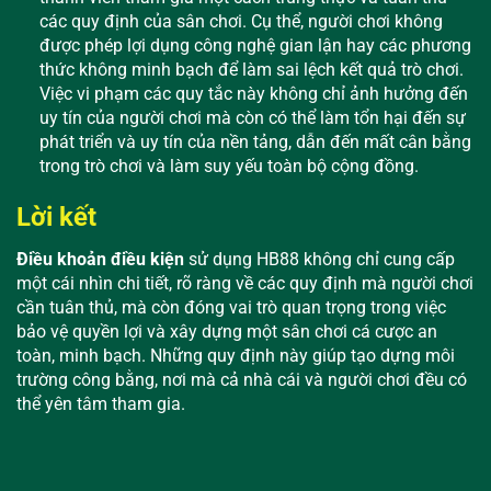
các quy định của sân chơi. Cụ thể, người chơi không
được phép lợi dụng công nghệ gian lận hay các phương
thức không minh bạch để làm sai lệch kết quả trò chơi.
Việc vi phạm các quy tắc này không chỉ ảnh hưởng đến
uy tín của người chơi mà còn có thể làm tổn hại đến sự
phát triển và uy tín của nền tảng, dẫn đến mất cân bằng
trong trò chơi và làm suy yếu toàn bộ cộng đồng.
Lời kết
Điều khoản điều kiện
sử dụng HB88 không chỉ cung cấp
một cái nhìn chi tiết, rõ ràng về các quy định mà người chơi
cần tuân thủ, mà còn đóng vai trò quan trọng trong việc
bảo vệ quyền lợi và xây dựng một sân chơi cá cược an
toàn, minh bạch. Những quy định này giúp tạo dựng môi
trường công bằng, nơi mà cả nhà cái và người chơi đều có
thể yên tâm tham gia.