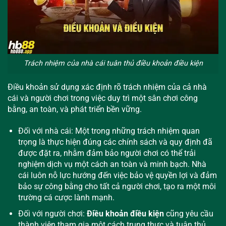
Trách nhiệm của nhà cái tuân thủ điều khoản điều kiện
Điều khoản sử dụng xác định rõ trách nhiệm của cả nhà
cái và người chơi trong việc duy trì một sân chơi công
bằng, an toàn, và phát triển bền vững.
Đối với nhà cái: Một trong những trách nhiệm quan
trọng là thực hiện đúng các chính sách và quy định đã
được đặt ra, nhằm đảm bảo người chơi có thể trải
nghiệm dịch vụ một cách an toàn và minh bạch. Nhà
cái luôn nỗ lực hướng đến việc bảo vệ quyền lợi và đảm
bảo sự công bằng cho tất cả người chơi, tạo ra một môi
trường cá cược lành mạnh.
Đối với người chơi:
Điều khoản điều kiện
cũng yêu cầu
thành viên tham gia một cách trung thực và tuân thủ