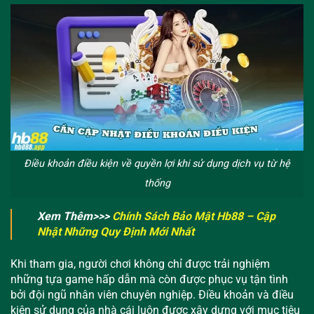
Điều khoản điều kiện về quyền lợi khi sử dụng dịch vụ từ hệ
thống
Xem Thêm>>>
Chính Sách Bảo Mật Hb88 – Cập
Nhật Những Quy Định Mới Nhất
Khi tham gia, người chơi không chỉ được trải nghiệm
những tựa game hấp dẫn mà còn được phục vụ tận tình
bởi đội ngũ nhân viên chuyên nghiệp. Điều khoản và điều
kiện sử dụng của nhà cái luôn được xây dựng với mục tiêu