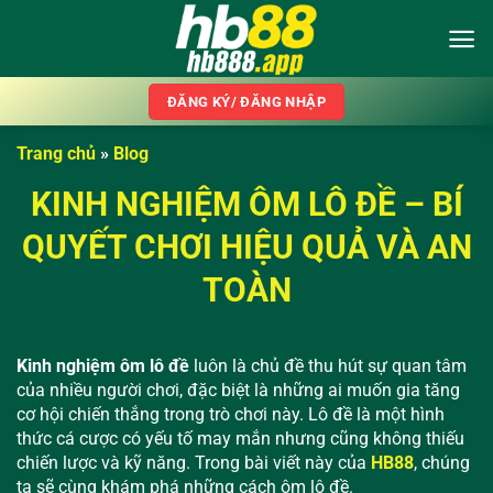
Bỏ
qua
nội
dung
ĐĂNG KÝ/ ĐĂNG NHẬP
Trang chủ
»
Blog
KINH NGHIỆM ÔM LÔ ĐỀ – BÍ
QUYẾT CHƠI HIỆU QUẢ VÀ AN
TOÀN
Kinh nghiệm ôm lô đề
luôn là chủ đề thu hút sự quan tâm
của nhiều người chơi, đặc biệt là những ai muốn gia tăng
cơ hội chiến thắng trong trò chơi này. Lô đề là một hình
thức cá cược có yếu tố may mắn nhưng cũng không thiếu
chiến lược và kỹ năng. Trong bài viết này của
HB88
, chúng
ta sẽ cùng khám phá những cách ôm lô đề.