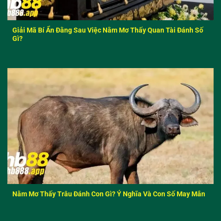
Giải Mã Bí Ẩn Đằng Sau Việc Nằm Mơ Thấy Quan Tài Đánh Số
Gì?
Nằm Mơ Thấy Trâu Đánh Con Gì? Ý Nghĩa Và Con Số May Mắn