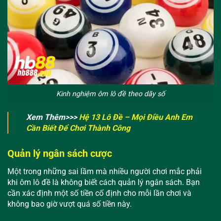
Kinh nghiệm ôm lô đề theo dãy số
Xem Thêm>>>
Hệ 13 Lô Đề – Mọi Điều Anh Em
Cần Biết Để Chơi Thành Công
Quản lý ngân sách cược
Một trong những sai lầm mà nhiều người chơi mắc phải
khi ôm lô đề là không biết cách quản lý ngân sách. Bạn
cần xác định một số tiền cố định cho mỗi lần chơi và
không bao giờ vượt quá số tiền này.