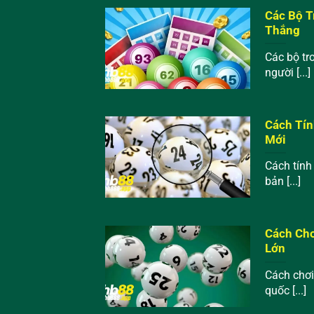
Các Bộ T
Thắng
Các bộ tr
người [...]
Cách Tín
Mới
Cách tính
bản [...]
Cách Chơ
Lớn
Cách chơi
quốc [...]