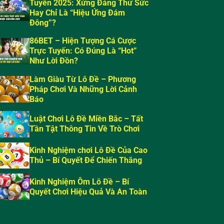
Tuyến 2025: Xứng Đáng Thử Sức
Hay Chỉ Là “Hiệu Ứng Đám
Đông”?
86BET – Hiện Tượng Cá Cược
Trực Tuyến: Có Đúng Là “Hot”
Như Lời Đồn?
Làm Giàu Từ Lô Đề – Phương
Pháp Chơi Và Những Lời Cảnh
Báo
Luật Chơi Lô Đề Miền Bắc – Tất
Tần Tật Thông Tin Về Trò Chơi
Kinh Nghiệm chơi Lô Đề Của Cao
Thủ – Bí Quyết Để Chiến Thắng
Kinh Nghiệm Ôm Lô Đề – Bí
Quyết Chơi Hiệu Quả Và An Toàn