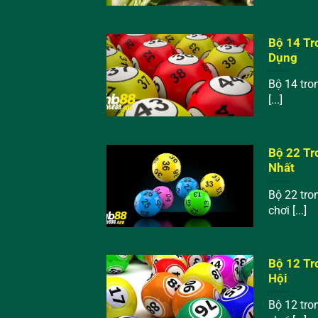
Bộ 14 Tr
Dụng
Bộ 14 tro
[...]
Bộ 22 Tr
Nhất
Bộ 22 tro
chơi [...]
Bộ 12 Tr
Hội
Bộ 12 tro