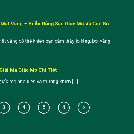
Mất Vàng – Bí Ẩn Đằng Sau Giấc Mơ Và Con Số
n
ất vàng có thể khiến bạn cảm thấy lo lắng, bởi vàng
iải Mã Giấc Mơ Chi Tiết
iấc mơ phổ biến và thường khiến [...]
3
4
5
6