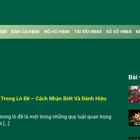
B88
BẮN CÁ HB88
NỔ HŨ HB88
TÀI XỈU HB88
XỔ SỐ HB88
K
Bài 
 Trong Lô Đề – Cách Nhận Biết Và Đánh Hiệu
trong lô đề là một trong những quy luật quan trọng
[...]