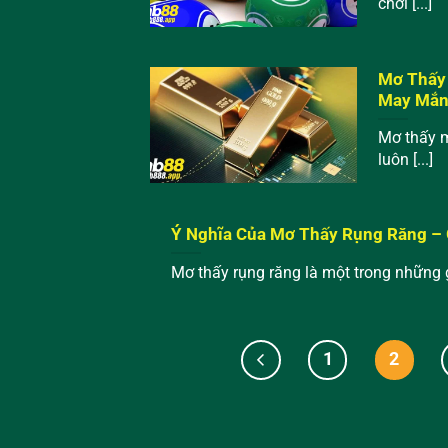
chơi [...]
Mơ Thấy 
May Mắ
Mơ thấy m
luôn [...]
Ý Nghĩa Của Mơ Thấy Rụng Răng – G
Mơ thấy rụng răng là một trong những g
1
2